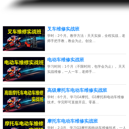
13807313137
点击免费咨询电话：
叉车维修实战班
学时：2个月。教学方法：天天实操，全程实战，老
师手把手教，教会为止。创业…
电动车维修实战班
学习时间：1个月（不限时间，包学会为止）。天天
实战维修，一人一车，老师手…
高级摩托车电动车维修实战班
学时：6个月。学习G4摩托、G3摩托和电动车维修
技术。学完即可直接开店。零基…
摩托车电动车维修实战班
学时：2-3月。学习G3摩托和电动车维修技术，一人