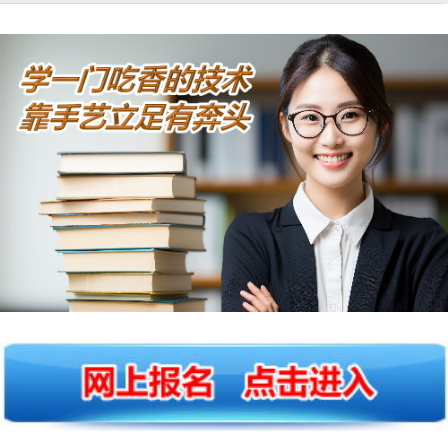
中
山
市,
固
湖
手
原