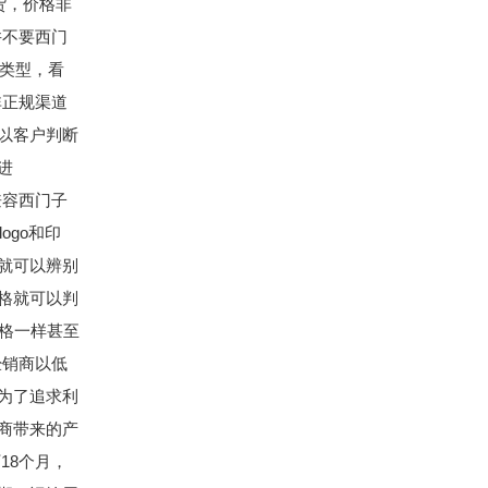
货，价格非
并不要西门
U类型，看
正规渠道
以客户判断
进
容西门子
ogo和印
就可以辨别
价格就可以判
价格一样甚至
经销商以低
为了追求利
商带来的产
18个月，