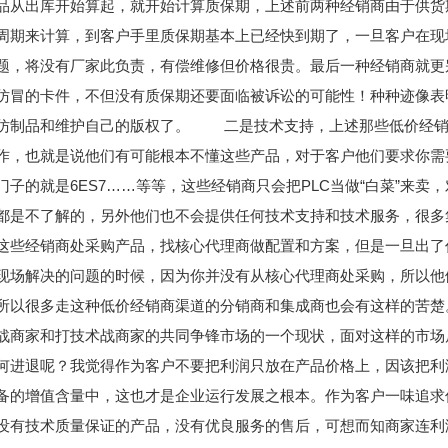
品从出库开始算起，就开始计算质保期，上述前两种经销商由于供货
周期来计算，到客户手里质保期基本上已经快到期了，一旦客户在现
题，将没有厂家此负责，有偿维修但价格很贵。最后一种经销商就更
仿冒的卡件，不但没有质保期还要面临被诉讼的可能性！种种迹像表
仿制品和维护自己的版权了。 二是技术支持，上述那些低价经销
作，也就是说他们有可能根本不懂这些产品，对于客户他们要求你需
门子的就是6ES7……等等，这些经销商只会把PLC当做“白菜”来卖
都是不了解的，另外他们也不会提供任何技术支持和技术服务，很多
这些经销商处采购产品，找核心代理商做配置和方案，但是一旦出了
现场解决的问题的时候，因为你并没有从核心代理商处采购，所以他
所以很多走这种低价经销商渠道的分销商和集成商也会有这样的苦
战商家和打技术战商家的共同争锋市场的一个现状，面对这样的市场
何进退呢？我觉得作为客户不要把利润只放在产品价格上，因该把利
备的增值含量中，这也才是企业运行发展之根本。作为客户一味追求
没有技术质量保证的产品，没有优良服务的售后，可想而知商家连利