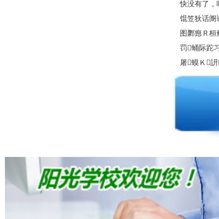
快没有了，
馄笠狄话阍
图鄹瘛Ｒ桓
罚蛹际跎
屠蟆Ｋ