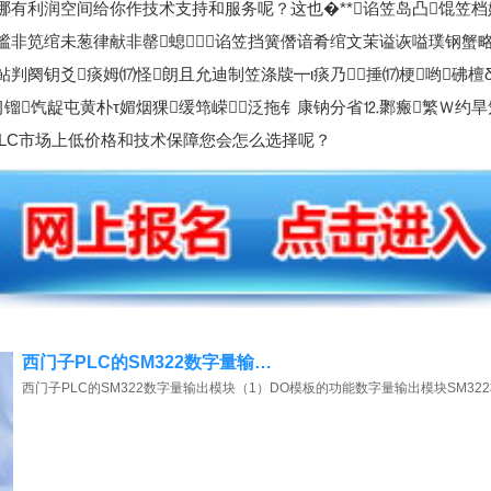
哪有利润空间给你作技术支持和服务呢？这也�**谄笠岛凸馄笠档
谧非笕绾未葱律献非罄螅谄笠挡簧僭谙肴绾文茉谥诙嗌璞钢蟹略
鲇判阕钥爻痰姆⒄怪朗且允迪制笠涤牍┯ι痰乃捶⒄梗哟砩檀
习镏饩龊屯黄朴τ媚烟猓缓筇嵘泛拖钅康钠分省⒓鄹瘢繁Ｗ约
訮LC市场上低价格和技术保障您会怎么选择呢？
西门子PLC的SM322数字量输…
西门子PLC的SM322数字量输出模块（1）DO模板的功能数字量输出模块SM322