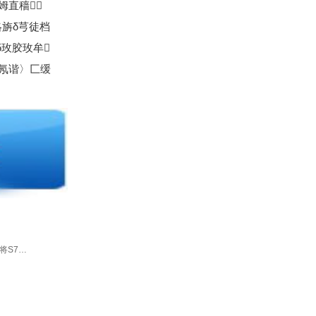
姆直穑
旃δ芎徒档
δ玫胶玫牟
旱氖谐〉匚缓
将S7…