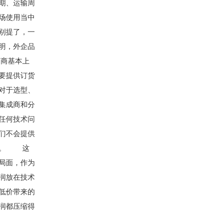
期、运输周
场使用当中
别提了，一
明，外企品
商基本上
要提供订货
，对于选型、
集成商和分
任何技术问
们不会提供
楚。 这
局面，作为
润放在技术
低价带来的
润都压缩得