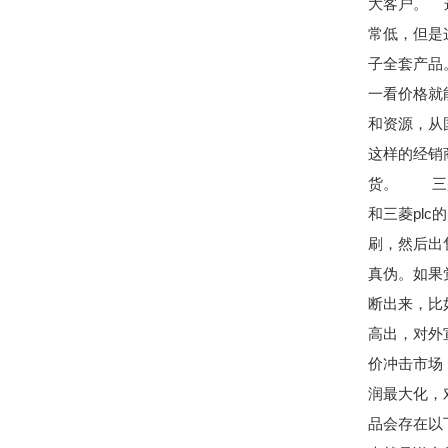
大客户。 
常低，但是
子全套产品
一看价格就
和资源，从
这样的经销
货。 三是
和三菱plc
刷，然后出
真伪。如果
断出来，比
高出，对外
价冲击市场
润最大化，
品会存在以