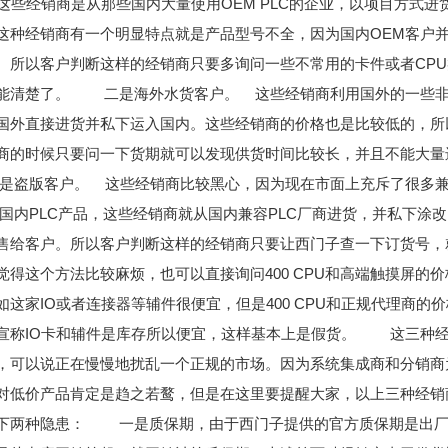
这些经销商是从那些国内大量使用OEM PLC的企业，以项目方式进
这种经销商有一个明显特点就是产品型号不全，因为国内OEM客户
。所以客户判断这样的经销商只要多询问一些不常用的卡件或者CP
能清楚了。 二是海外水货客户。 这些经销商利用国外的一些非
国外直接进货并私下运入国内。这些经销商的价格也是比较低的，所
商的时候只要问一下货期就可以发现供货时间比较长，并且不能大量
盗版客户。 这些经销商比较黑心，因为现在市面上充斥了很多兼
的国内PLC产品，这些经销商就从国内兼容PLC厂商进货，并私下涂改l
售给客户。所以客户判断这样的经销商只要让西门子查一下订货号，
觉得这个方法比较麻烦，也可以直接询问400 CPU和高端触摸屏的
如这家IO或者连接器等辅件很便宜，但是400 CPU和正规代理商的
宣称IO卡和辅件是库存所以便宜，这样基本上是假货。 这三种
，可以说正在慢慢地扰乱一个正规的市场。因为系统集成商和分销商
对低价产品肯定是趋之若鹜，但是在这里要提醒大家，以上三种经销
下两种隐患： 一是质保期，由于西门子提供的官方质保期是出厂