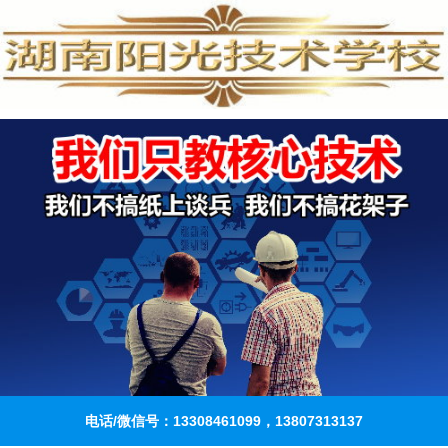
电话/微信号：13308461099，13807313137