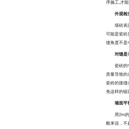
序施工,才
外观检
墙砖表面有
可能是瓷砖
缝角度不是
对缝是
瓷砖的中间
质量导致的
瓷砖的接缝
免这样的锯
墙面平
用2m的靠
般来说，不