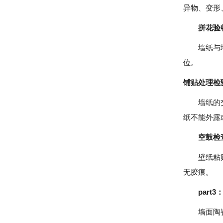
异物、变
拼花验
墙纸与墙纸
位。
铺贴处理检
墙纸的交接
纸不能外
空鼓检
壁纸粘贴牢
无胶痕。
part3
墙面陶瓷砖