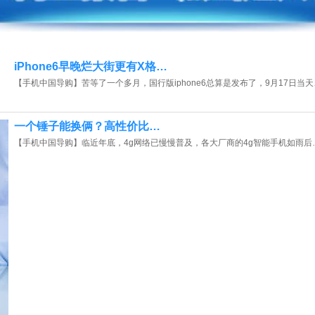
iPhone6早晚烂大街更有X格…
【手机中国导购】苦等了一个多月，国行版iphone6总算是发布了，9月17日当天
一个锤子能换俩？高性价比…
【手机中国导购】临近年底，4g网络已慢慢普及，各大厂商的4g智能手机如雨后