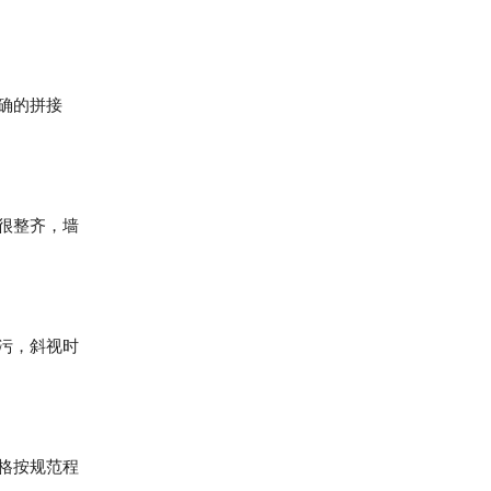
确的拼接
很整齐，墙
污，斜视时
格按规范程