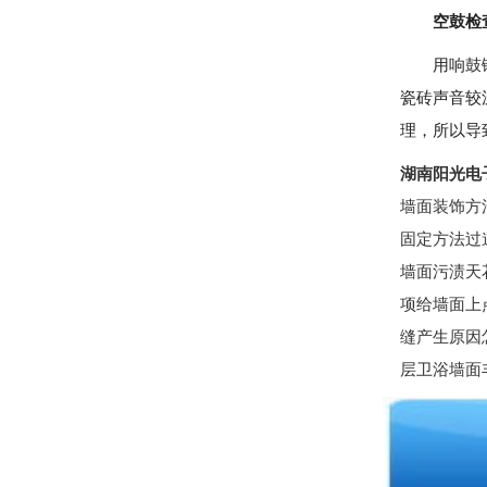
空鼓检
用响鼓锤敲
瓷砖声音较
理，所以导
湖南阳光电
墙面装饰方
固定方法过
墙面污渍天
项给墙面上
缝产生原因
层卫浴墙面