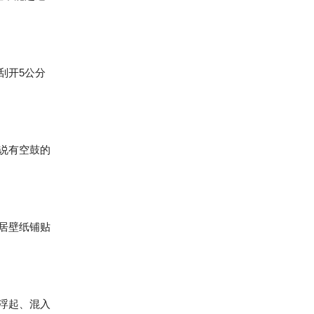
刮开5公分
说有空鼓的
居壁纸铺贴
浮起、混入