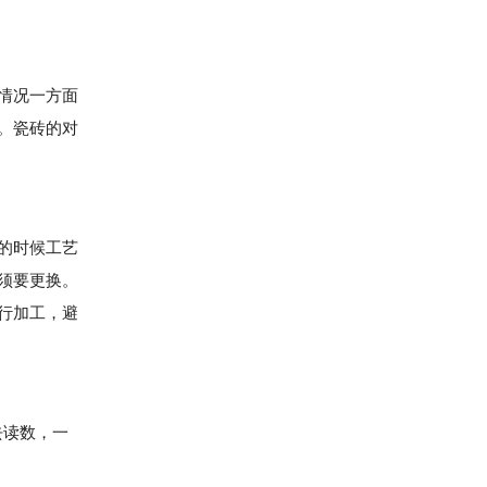
情况一方面
。瓷砖的对
的时候工艺
须要更换。
行加工，避
去读数，一