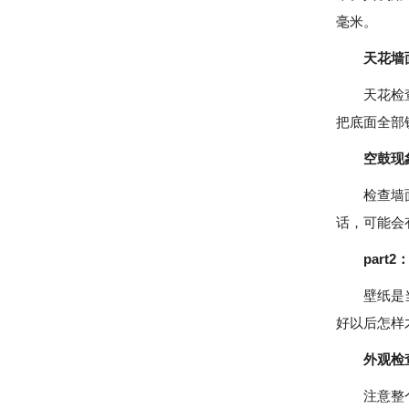
毫米。
天花墙
天花检查时
把底面全部
空鼓现
检查墙面的
话，可能会
part2
壁纸是当代
好以后怎样
外观检
注意整个墙