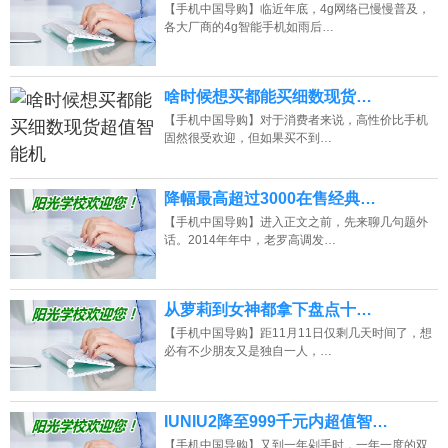
【手机中国导购】临近年底，4g网络已慢慢普及，
各大厂商的4g智能手机如雨后…
啥时候想买都能买细数现货…
【手机中国导购】对于消费者来说，高性价比手机
固然很受欢迎，但如果买不到…
降幅最高超过3000在售经典…
【手机中国导购】进入正文之前，先来聊几句题外
话。2014年年中，老罗高调发…
从萝莉到女神都拿下盘点十…
【手机中国导购】距11月11日仅剩几天时间了，想
必有不少朋友又是独自一人，…
IUNIU2降至999千元内超值智…
【手机中国导购】又到一年剁手时，一年一度的双