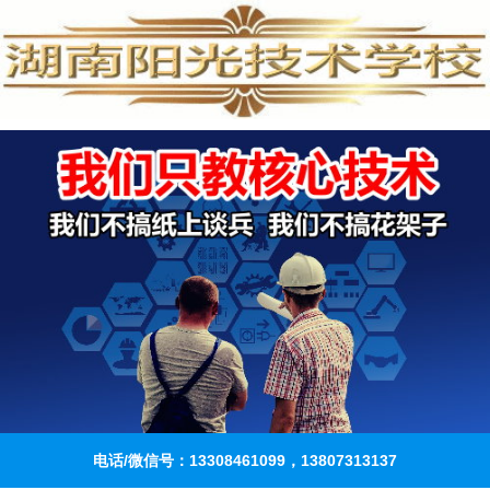
电话/微信号：13308461099，13807313137