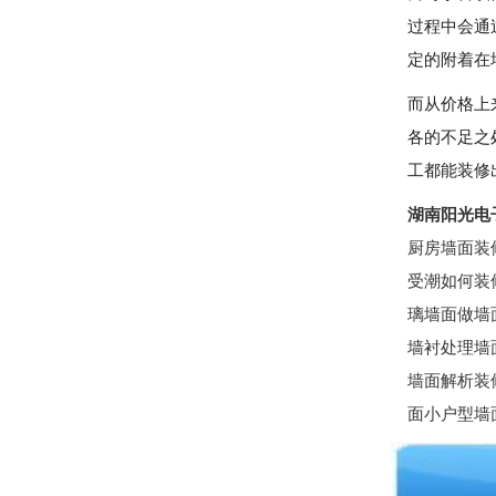
过程中会通
定的附着在
而从价格上
各的不足之
工都能装修
湖南阳光电
厨房墙面装
受潮如何装
璃墙面做墙
墙衬处理墙
墙面解析装
面小户型墙