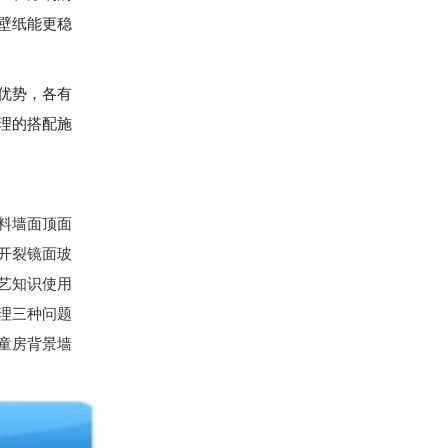
壁纸能更稳
优势，各有
理的搭配施
料墙面顶面
开裂镜面玻
艺知识使用
理三种问题
童房背景墙