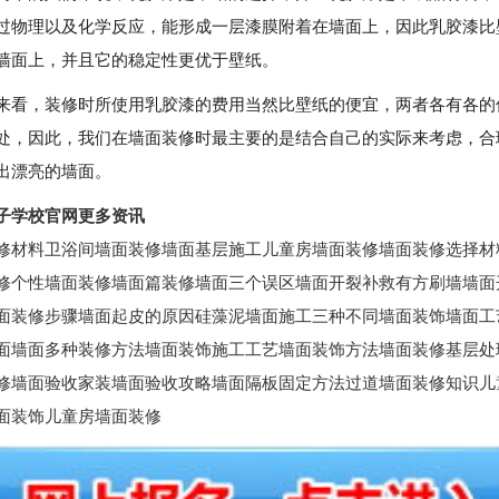
过物理以及化学反应，能形成一层漆膜附着在墙面上，因此乳胶漆比
墙面上，并且它的稳定性更优于壁纸。
来看，装修时所使用乳胶漆的费用当然比壁纸的便宜，两者各有各的
处，因此，我们在墙面装修时最主要的是结合自己的实际来考虑，合
出漂亮的墙面。
子学校官网更多资讯
修材料卫浴间墙面装修墙面基层施工儿童房墙面装修墙面装修选择材
修个性墙面装修墙面篇装修墙面三个误区墙面开裂补救有方刷墙墙面
面装修步骤墙面起皮的原因硅藻泥墙面施工三种不同墙面装饰墙面工
面墙面多种装修方法墙面装饰施工工艺墙面装饰方法墙面装修基层处
修墙面验收家装墙面验收攻略墙面隔板固定方法过道墙面装修知识儿
面装饰儿童房墙面装修