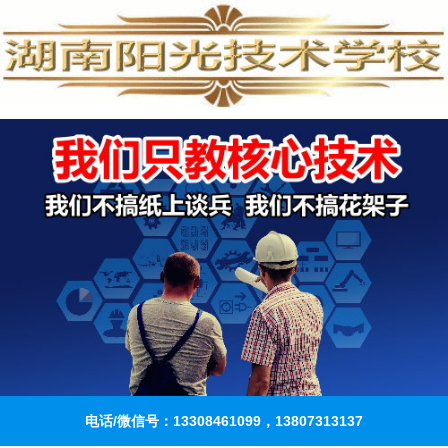
电话/微信号：13308461099，13807313137