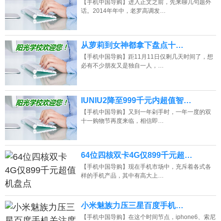
【手机中国导购】进入正文之前，先来聊几句题外
话。2014年年中，老罗高调发…
从萝莉到女神都拿下盘点十…
【手机中国导购】距11月11日仅剩几天时间了，想
必有不少朋友又是独自一人，…
IUNIU2降至999千元内超值智…
【手机中国导购】又到一年剁手时，一年一度的双
十一购物节再度来临，相信即…
64位四核双卡4G仅899千元超…
【手机中国导购】现在手机市场中，充斥着各式各
样的手机产品，其中有高大上…
小米魅族力压三星百度手机…
【手机中国导购】在这个时间节点，iphone6、索尼